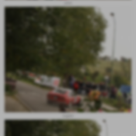
pera
baghin