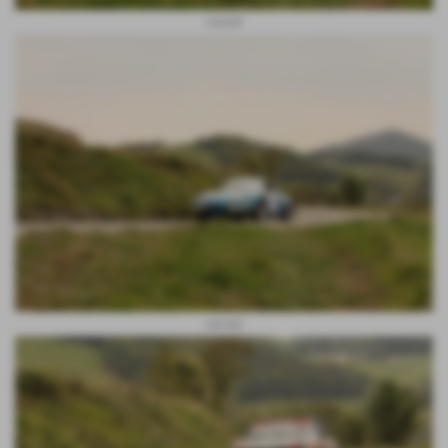
zumelli
cipriani