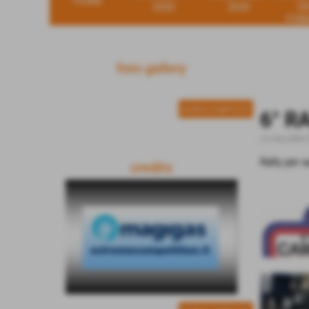
HOME
2026
2026
D
FOR
foto gallery
ELENCO COMPLETO
6° R
LA GALLERIA 
Rally per a
credits