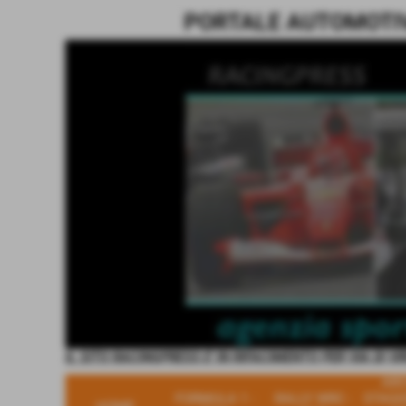
PORTALE AUTOMOTIVE
IL SITO RACINGPRESS E' IN RIFACIMENTO PER VIA DI V
ARC
FORMULA 1 -
RALLY WRC -
STAGI