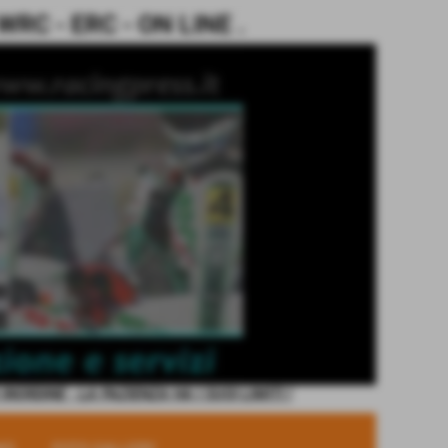
C - ERC - ON LINE .
ORDINE - LA PAZIENZA HA I SUOI LIMITI !