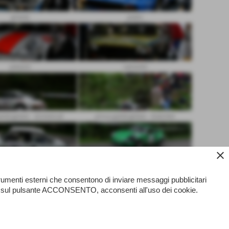
girardo
pedro
patuzzo
carissimi
ambugliano - domenicali
prova gambugliano - bianchini
close
 gambugliano - bigoni
prova gambugliano - guerra
strumenti esterni che consentono di inviare messaggi pubblicitari
ando sul pulsante ACCONSENTO, acconsenti all'uso dei cookie.
gambugliano - patuzzo
prova gambugliano - bucci