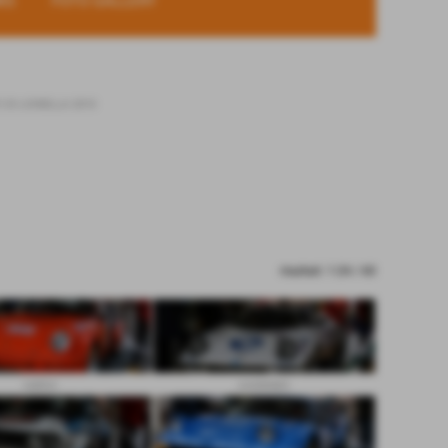
KS
FOTO GALLERY
 DI LIONELLA 2010
risultati: 1-24 / 60
cunico
costenaro