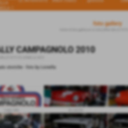
LE INTERVISTE
AREA VIDEO
gestione
LIN
ELLA
MULA 1
foto gallery
Home
>
foto gallery
>
LA GALLERIA DELLE FOTO
ALLY CAMPAGNOLO 2010
DELLE FOTO DI LIONELLA 2010
uto storiche - foto by Lionella
Logo rally
da zanche