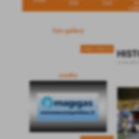
HOME
2026
2026
D
FOR
foto gallery
ELENCO COMPLETO
HIST
LA GALLERIA 
credits