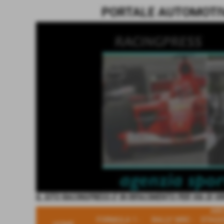
PORTALE AUTOMOTIVE
IL SITO RACINGPRESS E' IN RIFACIMENTO PER VIA DI V
ARC
FORMULA 1 -
RALLY WRC -
STAGI