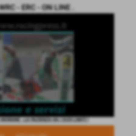
C - ERC - ON LINE .
ORDINE - LA PAZIENZA HA I SUOI LIMITI !