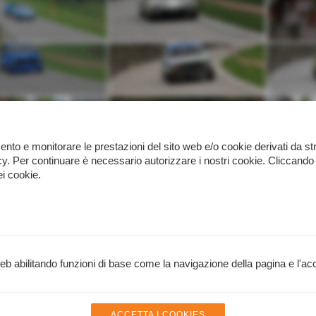
namento e monitorare le prestazioni del sito web e/o cookie derivati da 
licy. Per continuare è necessario autorizzare i nostri cookie. Clicc
ei cookie.
ALTRE PAGINE
web abilitando funzioni di base come la navigazione della pagina e l'acc
Racing Press
Scandicci (Firenze) C.F. MTTPLA43H22L736W
ACCETTA I COOKIES