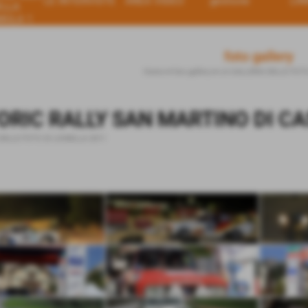
LE INTERVISTE
AREA VIDEO
gestione
LIN
ELLA
MULA 1
foto gallery
Home
>
foto gallery
>
LA GALLERIA DELLE FOTO
ORIC RALLY SAN MARTINO DI C
DELLE FOTO DI LIONELLA 2011