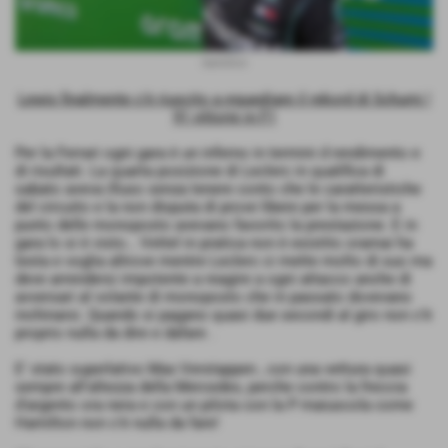
hamilton
Lewis finalmente c'è riuscito a eguagliare il rekord di Schumi !
91 vittorie in F1
Per la Ferrari ogni gara è un inferno in termini d rendimento e
di risultati. La quarta posizione di Leclerc in qualifica di
sabato aveva illuso senza tenere conto che le caratteristiche
del circuito e la non disputa di prove libere per la messa a
punto delle monoposto avevano favorito la prestazione. E in
gara lo si è visto… Vettel in pratica non è esistito oramai ha
testa e voglia altrove mentre Leclerc ci mette molto di suo ma
deve arrendersi impotente a reagire a ogni attacco anche di
avversari al volante di monoposto che in passato dovevano
inchinarsi. Quando si pagano quasi due secondi al giro non c’è
proprio nulla da dire e dafare .
E' stato superlativo Max Verstappen , con una vettura quasi
sempre all'altezza della Mercedes, perche contro la freccia
d'argento ora nera e con un pilota con la P maiuscola come
Hamilton non c'è nulla da fare!