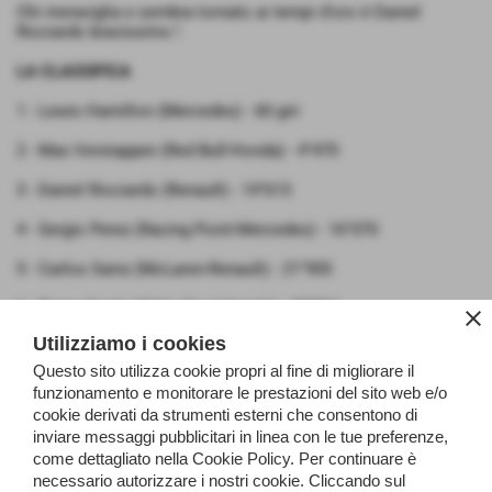
Chi meraviglia e sembra tornato ai tempi d'oro è Daniel
Ricciardo bravissimo !
LA CLASSIFICA
1 - Lewis Hamilton (Mercedes) - 60 giri
2 - Max Verstappen (Red Bull-Honda) - 4"470
3 - Daniel Ricciardo (Renault) - 14"613
4 - Sergio Perez (Racing Point-Mercedes) - 16"070
5 - Carlos Sainz (McLaren-Renault) - 21"905
6 - Pierre Gasly (Alpha Tauri-Honda) - 22"766
close
Utilizziamo i cookies
7 - Charles Leclerc (Ferrari) - 30"814
Questo sito utilizza cookie propri al fine di migliorare il
8 - Nico Hulkenberg (Racing Point-Mercedes) - 32"596
funzionamento e monitorare le prestazioni del sito web e/o
cookie derivati da strumenti esterni che consentono di
9 - Romain Grosjean (Haas-Ferrari) - 39"081
inviare messaggi pubblicitari in linea con le tue preferenze,
come dettagliato nella Cookie Policy. Per continuare è
10 - Antonio Giovinazzi (Alfa Romeo-Ferrari) - 40"035
necessario autorizzare i nostri cookie. Cliccando sul