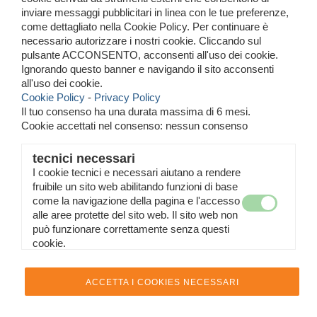
area video
inviare messaggi pubblicitari in linea con le tue preferenze,
come dettagliato nella Cookie Policy. Per continuare è
necessario autorizzare i nostri cookie. Cliccando sul
Num. 2 risultati - pagina 1 di 1
pulsante ACCONSENTO, acconsenti all'uso dei cookie.
Ignorando questo banner e navigando il sito acconsenti
Generici
all'uso dei cookie.
Cookie Policy
-
Privacy Policy
Il tuo consenso ha una durata massima di 6 mesi.
ENTRA NELLA CATEGORIA
Cookie accettati nel consenso: nessun consenso
elba ronde 2009
tecnici necessari
I cookie tecnici e necessari aiutano a rendere
fruibile un sito web abilitando funzioni di base
ENTRA NELLA CATEGORIA
come la navigazione della pagina e l'accesso
alle aree protette del sito web. Il sito web non
può funzionare correttamente senza questi
cookie.
Racing Press
Scandicci (Firenze) C.F. MTTPLA43H22L736W
Cell. 338239559
t
mattiazzo@racingpress.it
ACCETTA I COOKIES NECESSARI
Realizzazione siti web www.sitoper.it