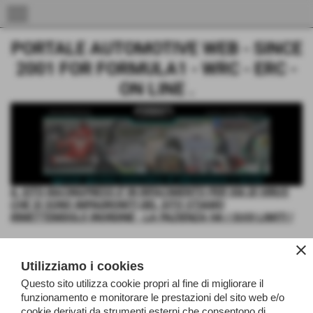
menu
PORTALE AUTOMOTIVE WEB - SINCE
2001 FOR FORMULA1 - WRC - ERC -
ON LINE .
IL SITO RACINGPRESS E' IN RIFACIMENTO PER VIA DI VIRUS
CHE SI SONO IMPADRONITI DEL SITO STIAMO
RIMETTEMDOLO INORDINE - LA PAZIENZA HA I SUOI LIMITI !
close
area video
Utilizziamo i cookies
Home
>
area video
Questo sito utilizza cookie propri al fine di migliorare il
funzionamento e monitorare le prestazioni del sito web e/o
cookie derivati da strumenti esterni che consentono di
Invia