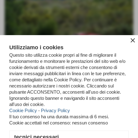
close
Utilizziamo i cookies
Questo sito utilizza cookie propri al fine di migliorare il
isola d´elba storico 2008
funzionamento e monitorare le prestazioni del sito web e/o
cookie derivati da strumenti esterni che consentono di
inviare messaggi pubblicitari in linea con le tue preferenze,
come dettagliato nella Cookie Policy. Per continuare è
necessario autorizzare i nostri cookie. Cliccando sul
pulsante ACCONSENTO, acconsenti all'uso dei cookie.
Ignorando questo banner e navigando il sito acconsenti
all'uso dei cookie.
Cookie Policy
-
Privacy Policy
Il tuo consenso ha una durata massima di 6 mesi.
Cookie accettati nel consenso: nessun consenso
tecnici necessari