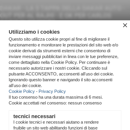
DAKAR - LA 5 TAPPA DELLA DAKAR AUTO -
OUT PER AL RAJHI - E OK PER CARLOS
SAINZ IN RIMONTA
close
07-01-2026 14:42
-
NEWS WRC
Utilizziamo i cookies
Questo sito utilizza cookie propri al fine di migliorare il
funzionamento e monitorare le prestazioni del sito web e/o
news
cookie derivati da strumenti esterni che consentono di
Home
>
news
>
NEWS WRC
inviare messaggi pubblicitari in linea con le tue preferenze,
come dettagliato nella Cookie Policy. Per continuare è
necessario autorizzare i nostri cookie. Cliccando sul
Purtroppo Yazeed Al Rajhi, vincitore della Dakar 2025 ! che era
pulsante ACCONSENTO, acconsenti all'uso dei cookie.
uno dei favoriti per fare il bis , si è fermato al chilometro 234
Ignorando questo banner e navigando il sito acconsenti
della prima parte della tappa ! questa è la dakar ! c'è chi vince
e chi purtroppo è costretto a ritirarsi per cause diverse.
all'uso dei cookie.
Non è il caso di Carlos Sainz che in classifica generale auto
Cookie Policy
-
Privacy Policy
sta guadagnando posizioni su posizioni terminando 4°
Il tuo consenso ha una durata massima di 6 mesi.
assoluto -
Cookie accettati nel consenso: nessun consenso
.
tecnici necessari
Fonte:
p.m.
I cookie tecnici e necessari aiutano a rendere
fruibile un sito web abilitando funzioni di base