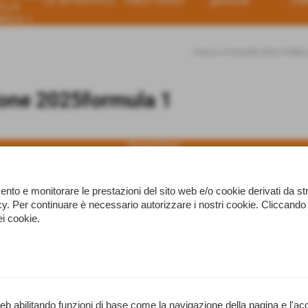
LE INTERVISTE
AREA VIDEO
gestione
LIN
ELLA
MULA 1
Home
>
STAGIONE 2025 FORMUL
ione 2025formula 1
Racing Press
Scandicci (Firenze) C.F. MTTPLA43H22L736W
Cell. 338239559
t
mattiazzo@racingpress.it
Realizzazione siti web www.sitoper.it
namento e monitorare le prestazioni del sito web e/o cookie derivati da 
licy. Per continuare è necessario autorizzare i nostri cookie. Clicc
ei cookie.
web abilitando funzioni di base come la navigazione della pagina e l'acc