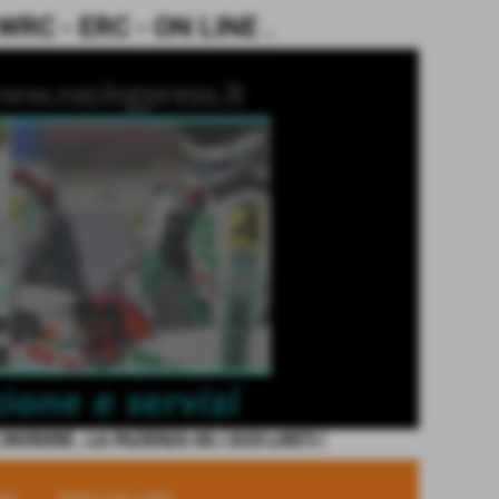
C - ERC - ON LINE .
ORDINE - LA PAZIENZA HA I SUOI LIMITI !