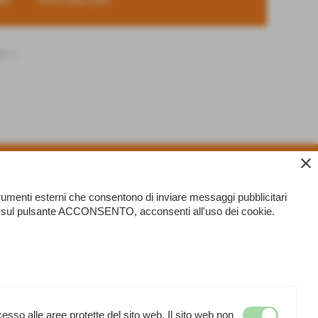
KS
FOTO GALLERY
A 1\
close
strumenti esterni che consentono di inviare messaggi pubblicitari
ando sul pulsante ACCONSENTO, acconsenti all'uso dei cookie.
esso alle aree protette del sito web. Il sito web non