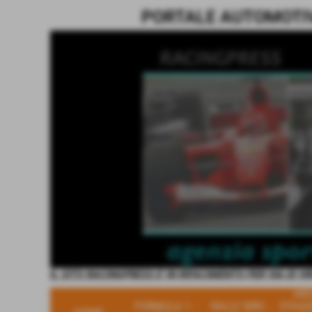
PORTALE AUTOMOTIVE
IL SITO RACINGPRESS E' IN RIFACIMENTO PER VIA DI V
ARC
FORMULA 1 -
RALLY WRC -
STAGI