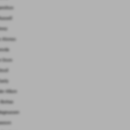
amilton
ussell
erez
o Alonso
unoda
n Ocon
troll
Gasly
der Albon
i Bottas
Magnussen
awson