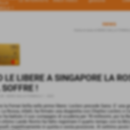
LE INTERVISTE
AREA VIDEO
gestione
LIN
ELLA
MULA 1
news
Home
>
news
>
NEWS DALLA FORMULA
 LE LIBERE A SINGAPORE LA ROS
 SOFFRE !
:08
-
NEWS DALLA FORMULA 1 - 2025
 la Ferrari brilla nelle prime libere: Leclerc precede Sainz .E' una 
 La Rossa, infatti, ha firmato una doppietta con Charles Leclerc e Ca
ha battuto il suo compagno di scuderia per 78 millesimi, poi la Re
ottimo Lando Norris ha fatto registrare il quarto tempo con la Mc
sell, rispettivamente in quinta e sesta posizione. Al settimo posto l