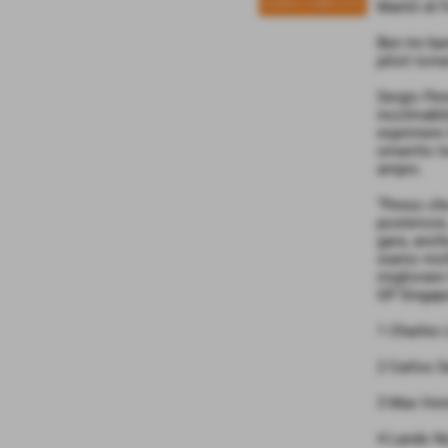
Martin di 
ELENCO COMPLETO
Ben tre ban
piloti tor
Sergio Per
incolmabil
esprimere 
smarrito t
ampio.
“Penso che
posteriore
gara, anch
siamo molt
migliorare
GP Singapo
1 Charles 
2 Carlos S
3 Max Ver
4 Lando No