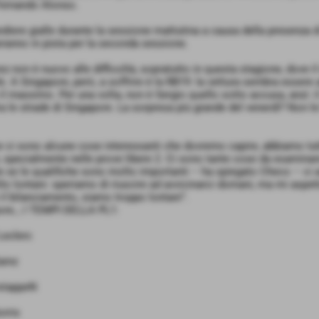
Fernando Alonso.
diere gialle durante la sessione mattutina a causa della presenza di 
neranno in pista per la seconda sessione.
ez non è nuovo alle difficoltà, sopratutto in questa stagione, dove i
e. A Singapore, però, a soffrire è la RB19: la vettura sembra essere 
il massimo. Per una volta, non è Sergio quello sotto accusa, anzi: 
ra le strade di Singapore. La sorpresa più grande del venerdì? Non le
 ci sono alcune cose interessanti che dovremo capire, abbiamo tut
, specialmente nelle prove libere 2. Ci sono tante cose da esaminare 
e se le qualifiche sono molto importanti – ha spiegato Checo – ci 
o lontani: speriamo di riuscire ad avvicinarci domani, ma mi aspet
 il bilanciamento, siamo troppo lontani”.
re, ; I TEMPI DELLA PL1:
Leclerc
ainz
stappeN
rris