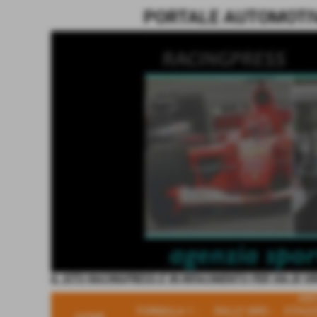
PORTALE AUTOMOTIVE
IL SITO RACINGPRESS E' IN RIFACIMENTO PER VIA DI V
ARC
FORMULA 1 -
RALLY WRC -
STAGI