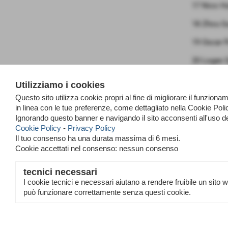
17 Nico H
18 Zhou G
19 Oscar P
20 Logan 
Utilizziamo i cookies
Questo sito utilizza cookie propri al fine di migliorare il funzio
in linea con le tue preferenze, come dettagliato nella Cookie Po
Ignorando questo banner e navigando il sito acconsenti all'uso d
Cookie Policy
-
Privacy Policy
Il tuo consenso ha una durata massima di 6 mesi.
Cookie accettati nel consenso: nessun consenso
tecnici necessari
<< preceden
I cookie tecnici e necessari aiutano a rendere fruibile un sito 
può funzionare correttamente senza questi cookie.