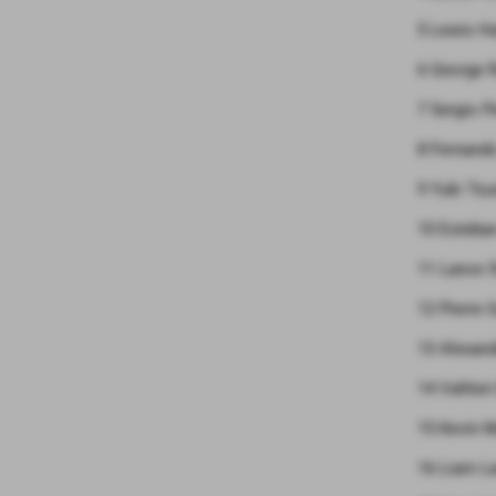
5 Lewis H
6 George R
7 Sergio P
8 Fernand
9 Yuki Ts
10 Esteba
11 Lance S
12 Pierre 
13 Alexan
14 Valtter
15 Kevin 
16 Liam L