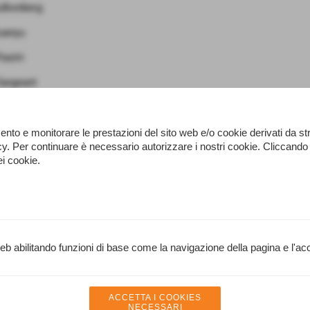
ulkenberg
uanyu
iastri
Sargeant
namento e monitorare le prestazioni del sito web e/o cookie derivati da 
licy. Per continuare è necessario autorizzare i nostri cookie. Clicc
ei cookie.
te
web abilitando funzioni di base come la navigazione della pagina e l'acc
Racing Press
Scandicci (Firenze) C.F. MTTPLA43H22L736W
ACCETTA I COOKIES
Cell. 338239559
t
mattiazzo@racingpress.it
NECESSARI