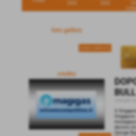
HOME
2026
2026
D
FOR
foto gallery
ELENCO COMPLETO
credits
DOPO
BULL
15-09-2023 16
A Singapore
Singapore.
monegasco 
decimo.Un 
George Rus