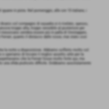
iguane in pista. Nel pomeriggio, alle ore 15 italiane, i
l divario col compagno di squadra si è rivelato, spesso,
ancora troppo alta, troppo sensibile al posteriore per
il messicano sembra essere più in palla di Verstappen,
 Ferrari, quanto il distacco dalle rosse, mai stato così
ta la notte a disposizione. Abbiamo sofferto molto col
e speriamo di trovare il miglior assetto utile per la
aspettavamo che la Ferrari fosse molto forte qui, ma
to una sfida piuttosto difficile. Dobbiamo assolutamente