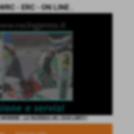
C - ERC - ON LINE .
ORDINE - LA PAZIENZA HA I SUOI LIMITI !