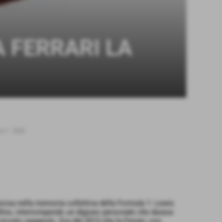
A FERRARI LA
 1 - 2025
ncisa nella memoria collettiva della Formula 1: Lewis
vallino, interrompendo un digiuno personale che durava
circuito spagnolo. Era dal 2013 che la Ferrari, con