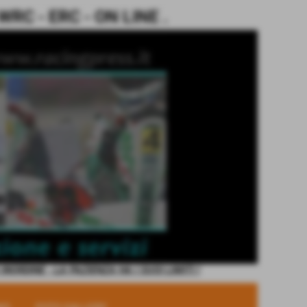
C - ERC - ON LINE .
ORDINE - LA PAZIENZA HA I SUOI LIMITI !