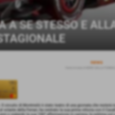
A A SE STESSO E ALL
 STAGIONALE
news
Home
>
news
>
NEWS DALLA FORMULA
Il circuito di Montmeló è stato teatro di una giornata che resterà i
al volante della Ferrari, ha centrato la sua prima vittoria con il Ca
anni e siglando la sua 106ª affermazione in carriera, la settima sul 