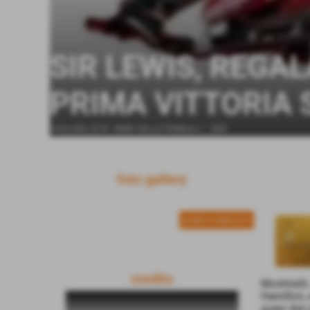
SIR LEWIS, REGAL
PRIMA VITTORIA
14-06-2026 23:34
-
NEWS DALLA FORMULA 1 - 2025
foto gallery
ELENCO COMPLETO
credits
Montmelò. 
Hamilton, 
quasi due 