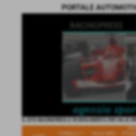
PORTALE AUTOMOTIVE
IL SITO RACINGPRESS E' IN RIFACIMENTO PER VIA DI V
ARC
FORMULA 1 -
RALLY WRC -
STAGI