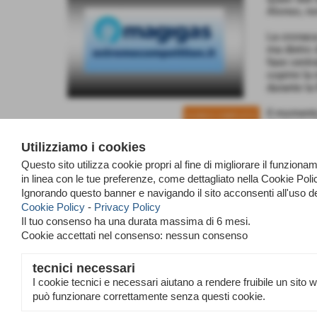
Alonso, no
La cronaca 
ma dietro 
fase centr
coprire la
durante la 
Il momento
ELENCO COMPLETO
da Antonel
costretto 
Utilizziamo i cookies
cedimento 
spalle dei 
Questo sito utilizza cookie propri al fine di migliorare il funzio
in linea con le tue preferenze, come dettagliato nella Cookie Po
L'ingresso
Ignorando questo banner e navigando il sito acconsenti all'uso d
gestire il
Cookie Policy
-
Privacy Policy
mentre Max
Il tuo consenso ha una durata massima di 6 mesi.
dell'asfalt
Cookie accettati nel consenso: nessun consenso
tecnici necessari
<< preceden
I cookie tecnici e necessari aiutano a rendere fruibile un sito 
può funzionare correttamente senza questi cookie.